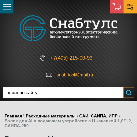
+7(495) 215-00-93
snab-tool@mail.ru
Главная
\
Расходные материалы
\
САИ, САИПА, ИПР
\
Ролик для Al в подающем устройстве с U канавкой 1,0/1,2,
САИПА-250