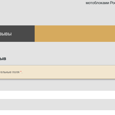
мотоблоками Рос
зывы
зыв
тельные поля
*
.