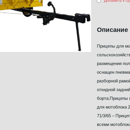
Добавить к с
Описание
Прицепы для мо
сельскохозяйств
размещения пол
оснащен пневма
разборной рамо
откидной задни
борта.Прицепы п
для мотоблока 29
71/3/65 – Прице
всеми мотоблок