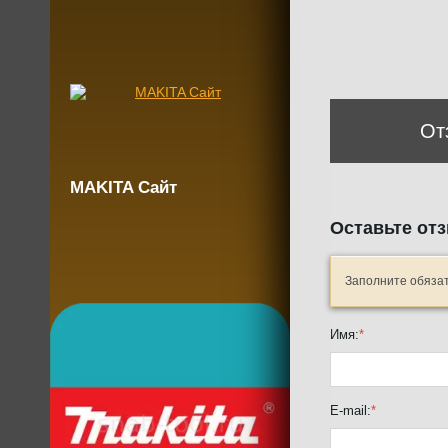
От
MAKITA Сайт
Оставьте от
Заполните обяза
Имя:
*
E-mail:
*