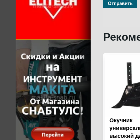
Реком
Окучник
универса
высокий д