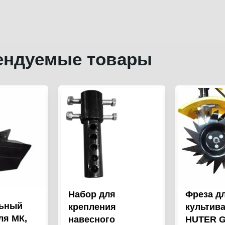
ендуемые товары
Набор для
Фреза д
льный
крепления
культив
ля МК,
навесного
HUTER G