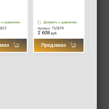
окучи
(шести
мм) (ко
 к сравнению
Добавить к сравнению
Добав
3/17
71/3/74
Артикул:
Артикул:
2 608
4 456
.
руб.
р
аказ
Предзаказ
Пре