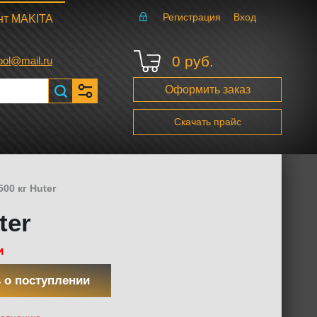
Регистрация
Вход
нт MAKITA
0 руб.
ool@mail.ru
Оформить заказ
Скачать прайс
00 кг Huter
ter
и
 о поступлении