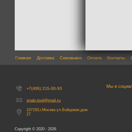
Главная
Доставка
Самовывоз
Оплата
Контакты
Мы в социа
+7(495) 215-00-93
snab-tool@mail.ru
107150,г.Москва ул.Бойцовая,дом
27
Copyright © 2020 - 2026