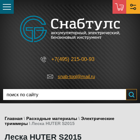
+7(495) 215-00-93
snab-tool@mail.ru
Главная
\
Расходные материалы
\
Электрические
триммеры
\ Леска HUTER S2015
Леска HUTER S2015