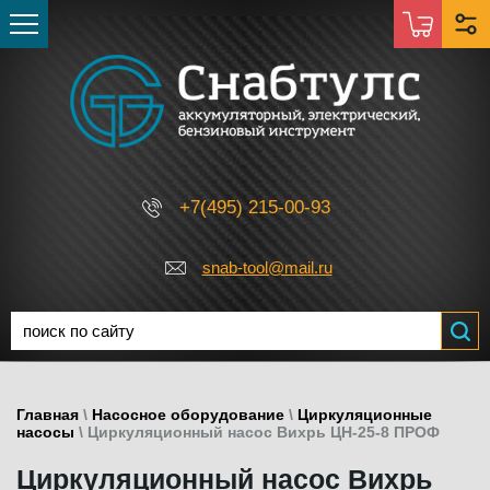
+7(495) 215-00-93
snab-tool@mail.ru
Главная
\
Насосное оборудование
\
Циркуляционные
насосы
\ Циркуляционный насос Вихрь ЦН-25-8 ПРОФ
Циркуляционный насос Вихрь